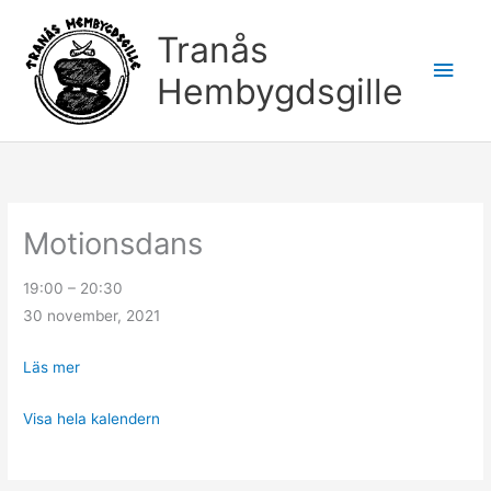
Hoppa
Huv
Tranås
till
innehåll
Hembygdsgille
Motionsdans
Motionsdans
19:00
–
20:30
30 november, 2021
Läs mer
Visa hela kalendern